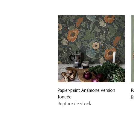
Aperçu rapide
Papier-peint Anémone version
P
foncée
R
Rupture de stock