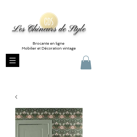
Les Chineurs de Style
Brocante en ligne
Mobilier et Décoration vintage