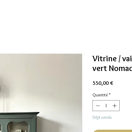
Vitrine / va
vert Noma
Prix
550,00 €
Quantité
*
Déjà vendu