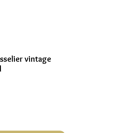
isselier vintage
d