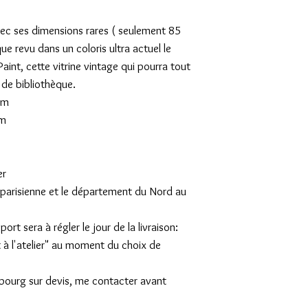
vec ses dimensions rares ( seulement 85
que revu dans un coloris ultra actuel le
int, cette vitrine vintage qui pourra tout
e de bibliothèque.
cm
cm
er
on parisienne et le département du Nord au
rt sera à régler le jour de la livraison:
t à l'atelier" au moment du choix de
mbourg sur devis, me contacter avant