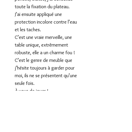
toute la fixation du plateau.
J’ai ensuite appliqué une
protection incolore contre l’eau
et les taches.
C’est une vraie merveille, une
table unique, extrêmement
robuste, elle a un charme fou !
C’est le genre de meuble que
j’hésite toujours à garder pour
moi, ils ne se présentent qu’une
seule fois.
À vous de jouer !
Dimensions : longueur 120 cm
largeur 70 cm
hauteur 49 cm
Tarif livraison province : voir
panier