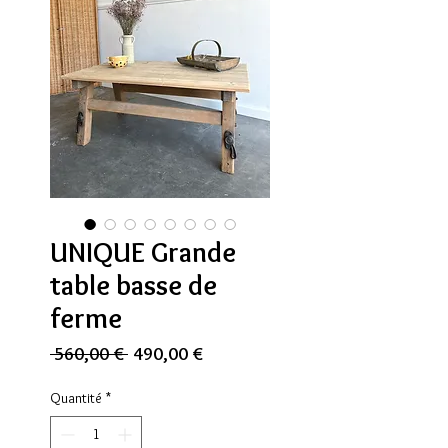
UNIQUE Grande
table basse de
ferme
Prix
Prix
 560,00 € 
490,00 €
original
promotionnel
Quantité
*