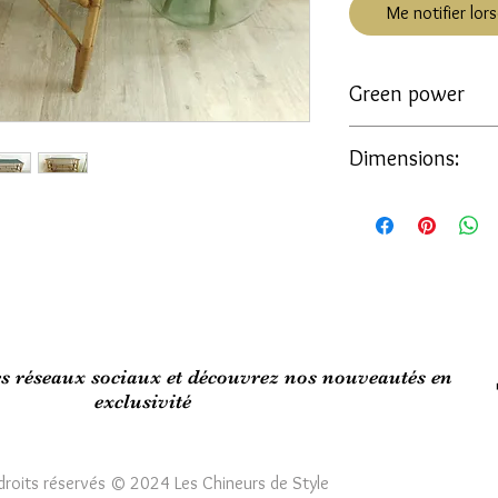
Me notifier lors
Green power
Du rotin, du vert pr
Dimensions:
une touche végétale
dose de peps !
Longueur: 85 cm
Table en bon état, v
Largeur: 45 cm
Hauteur: 49 cm
es réseaux sociaux et découvrez nos nouveautés en
exclusivité
droits réservés © 2024 Les Chineurs de Style