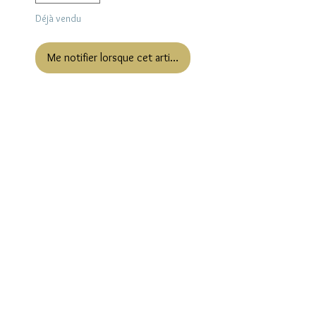
Déjà vendu
Me notifier lorsque cet article est disponible
Emblématique d'une époque le
rotin nous fait craquer ! Sur ce
joli porte manteau il lui apporte
beaucoup de personnalité et
d'originalité. Dans une entrée,
une chambre d'enfant, à vous
de choisir ;)
Suivez nous sur les réseaux sociaux et
découvrez nos nouveautés en exclusivité