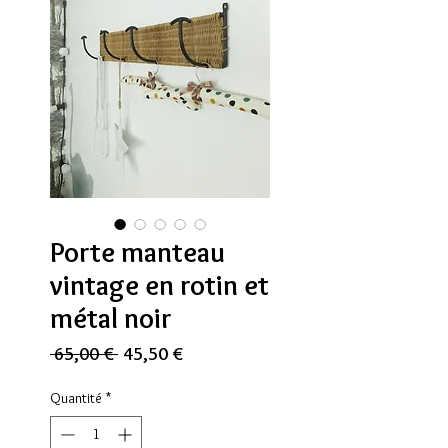
Porte manteau
vintage en rotin et
métal noir
Prix
Prix
 65,00 € 
45,50 €
original
promotionnel
Quantité
*