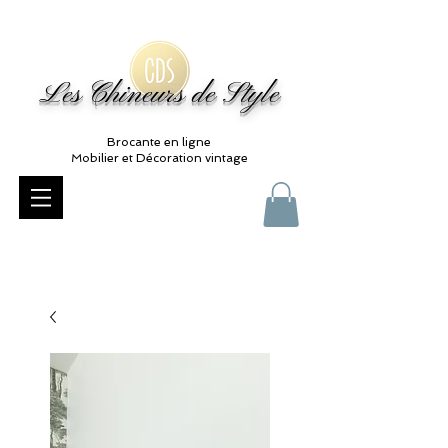
Les Chineurs de Style
Brocante en ligne
Mobilier et Décoration vintage