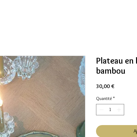
Plateau en l
bambou
Prix
30,00 €
Quantité
*
A