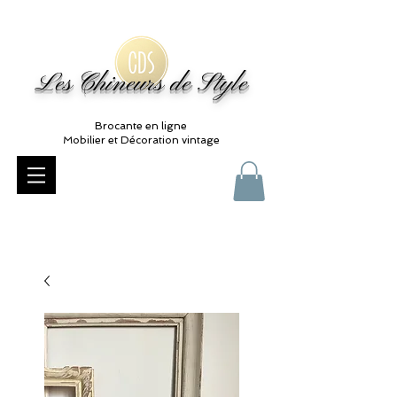
Les Chineurs de Style
Brocante en ligne
Mobilier et Décoration vintage