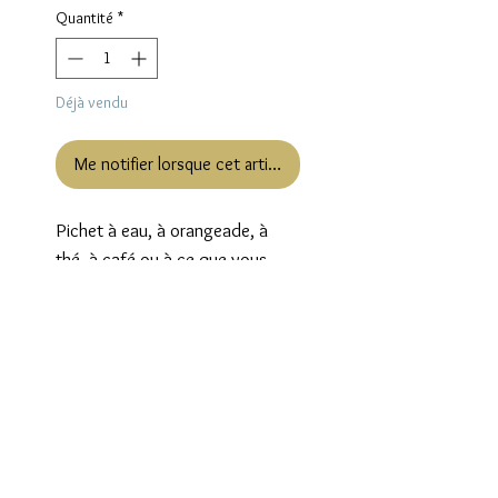
Quantité
*
Déjà vendu
Me notifier lorsque cet article est disponible
Pichet à eau, à orangeade, à
thé, à café ou à ce que vous
voulez avec son sucrier assorti
pouvant également accueillir
bien d’autres choses, le tout
sorti de la faïencerie de Luneville
en série spéciale et limitée pour
les grands magasins Galeries
Lafayette, dans un joli décor Art
Déco aux couleurs vives