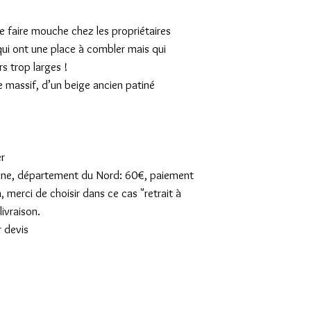
de faire mouche chez les propriétaires
qui ont une place à combler mais qui
s trop larges !
e massif, d’un beige ancien patiné
er
sienne, département du Nord: 60€, paiement
n, merci de choisir dans ce cas "retrait à
ivraison.
r devis