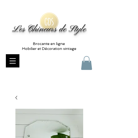
Les Chineurs de Style
Brocante en ligne
Mobilier et Décoration vintage