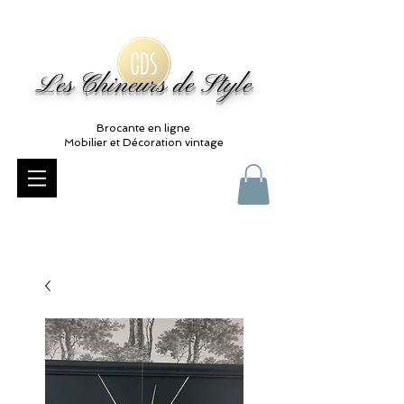
Les Chineurs de Style
Brocante en ligne
Mobilier et Décoration vintage