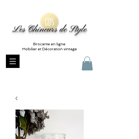
Les Chineurs de Style
Brocante en ligne
Mobilier et Décoration vintage