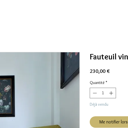
Fauteuil vi
Prix
230,00 €
Quantité
*
Déjà vendu
Me notifier lors