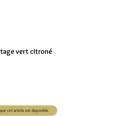
ntage vert citroné
que cet article est disponible