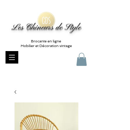
Les Chineurs de Style
Brocante en ligne
Mobilier et Décoration vintage