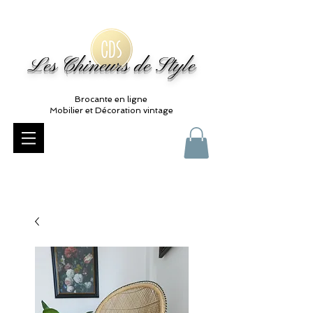
Les Chineurs de Style
Brocante en ligne
Mobilier et Décoration vintage