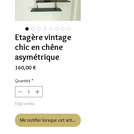
Etagère vintage
chic en chêne
asymétrique
Prix
160,00 €
Quantité
*
Déjà vendu
Me notifier lorsque cet article est disponible