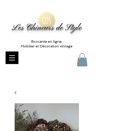
Les Chineurs de Style
Brocante en ligne
Mobilier et Décoration vintage