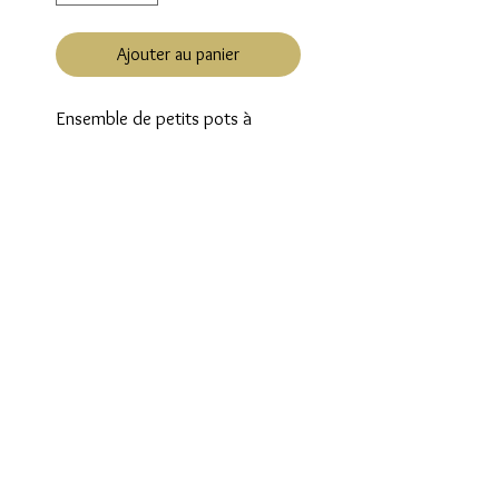
Ajouter au panier
Ensemble de petits pots à
condiments en grès vintage, en
parfait état, les inscriptions sont
parfaitement conservées et
l'intérieur des pots également !
Dimensions : diamètre d'un pot :
6 cm
hauteur 8,5 cm
Suivez nous sur les réseaux sociaux et
découvrez nos nouveautés en exclusivité