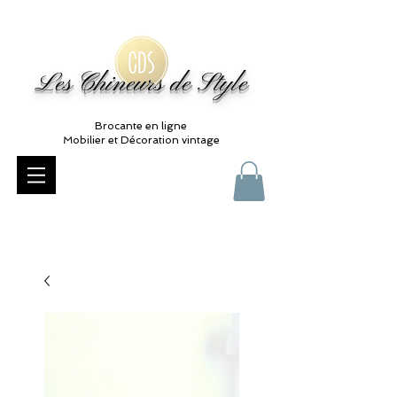
Les Chineurs de Style
Brocante en ligne
Mobilier et Décoration vintage