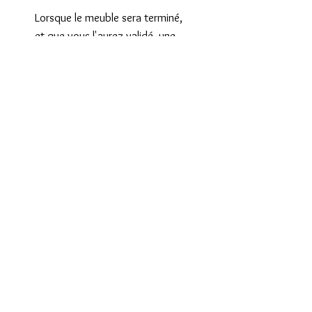
Lorsque le meuble sera terminé, 
et que vous l'aurez validé, une 
facture vous sera adressée par 
mail avec un lien pour procéder 
de manière sécurisée au reste du 
règlement par carte bancaire ou 
PayPal selon votre souhait.

Pour tout renseignement 
complémentaire n'hésitez pas à 
me contacter via le formulaire 
de contact

Tarif transport à régler 
directement au transporteur le 
jour de la livraison

En France : 90€
