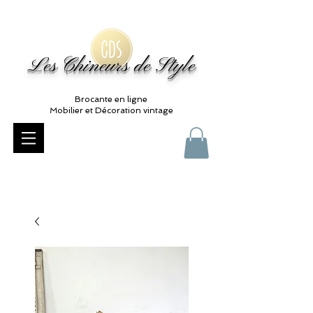
Les Chineurs de Style
Brocante en ligne
Mobilier et Décoration vintage