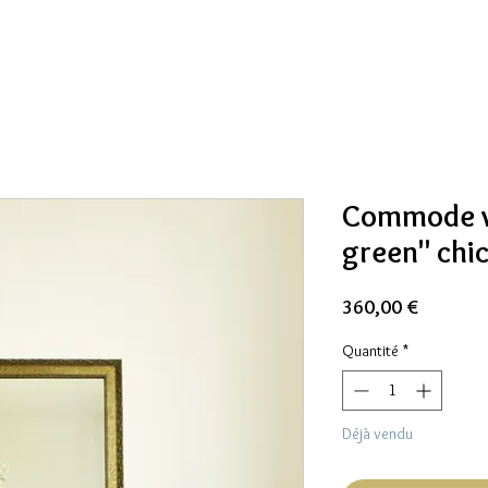
Commode v
green" chi
Prix
360,00 €
Quantité
*
Déjà vendu