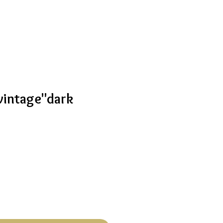
intage"dark
c