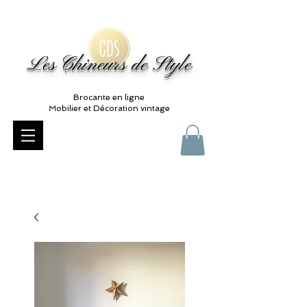
Les Chineurs de Style
Brocante en ligne
Mobilier et Décoration vintage