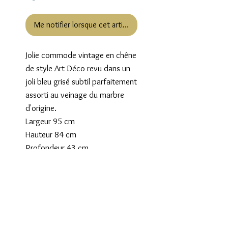
Me notifier lorsque cet article est disponible
Jolie commode vintage en chêne
de style Art Déco revu dans un
joli bleu grisé subtil parfaitement
assorti au veinage du marbre
d'origine.
Largeur 95 cm
Hauteur 84 cm
Profondeur 43 cm
Livraison en France: tarif au
panier
Tarif Spécial: Paris,région
parisienne, département du
Nord: 60€, paiement du
transport le jour de la livraison,