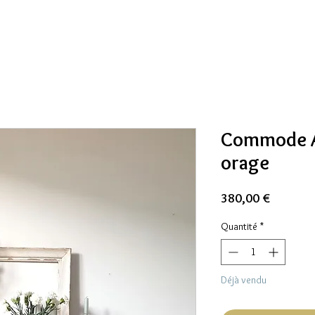
Commode A
orage
Prix
380,00 €
Quantité
*
Déjà vendu