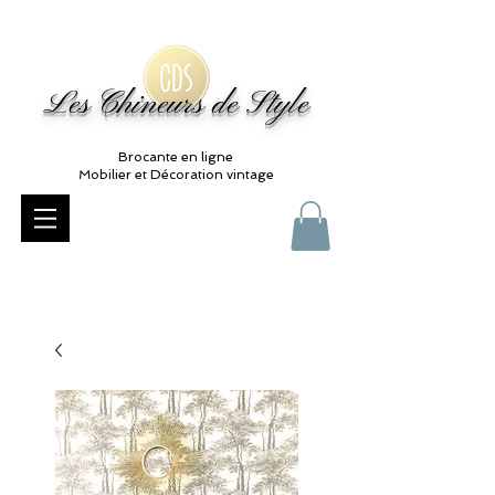
Les Chineurs de Style
Brocante en ligne
Mobilier et Décoration vintage