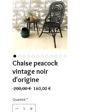
Chaise peacock
vintage noir
d'origine
Prix
Prix
 200,00 € 
160,00 €
original
promotionnel
Quantité
*