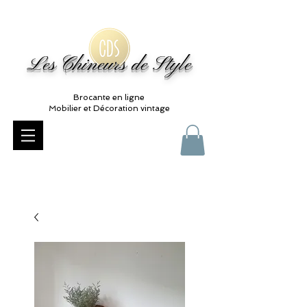
Les Chineurs de Style
Brocante en ligne
Mobilier et Décoration vintage