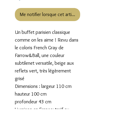
Me notifier lorsque cet article est disponible
Un buffet parisien classique
comme on les aime ! Revu dans
le coloris French Gray de
Farrow&Ball, une couleur
subtilenet versatile, beige aux
reflets vert, très légèrement
grisé
Dimensions : largeur 110 cm
hauteur 100 cm
profondeur 43 cm
Livraison en France: tarif au
panier
Tarif Spécial: Paris,région
parisienne, département du