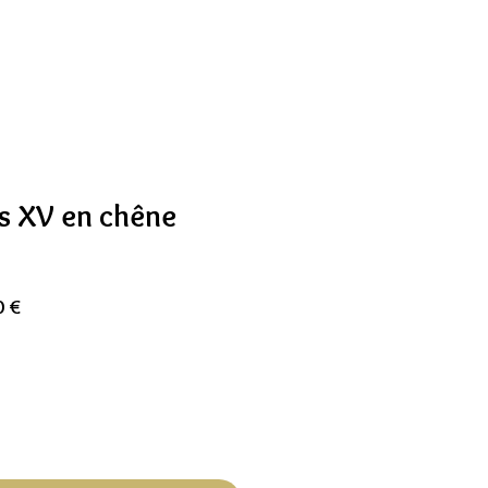
is XV en chêne
Prix
0 €
l
promotionnel