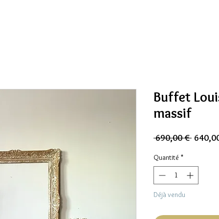
Buffet Lou
massif
Prix
 690,00 € 
640,0
origina
Quantité
*
Déjà vendu