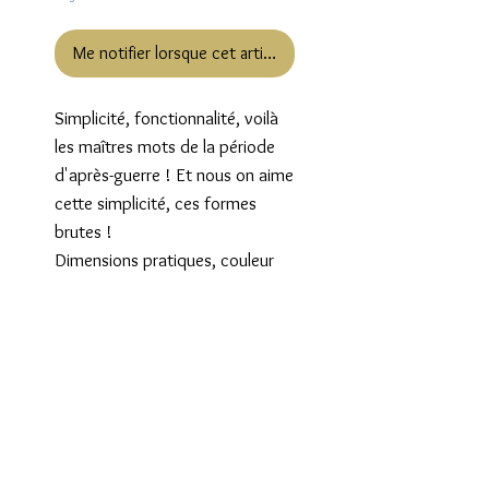
Me notifier lorsque cet article est disponible
Simplicité, fonctionnalité, voilà 
les maîtres mots de la période 
d'après-guerre ! Et nous on aime 
cette simplicité, ces formes 
brutes ! 

Dimensions pratiques, couleur 
du bois brut qui se glisse 
facilement dans tous les 
intérieurs, que demander de plus 
?

Dimensions : largeur: 150 cm

hauteur: 100 cm

Profondeur: 55 cm

Livraison par transporteur en 