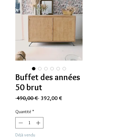
Buffet des années
50 brut
Prix
Prix
 490,00 € 
392,00 €
original
promotionnel
Quantité
*
Déjà vendu