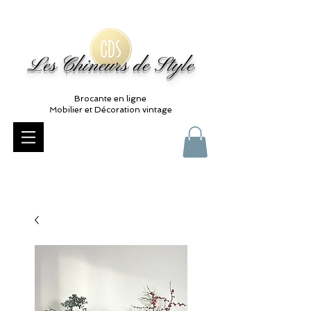
Les Chineurs de Style
Brocante en ligne
Mobilier et Décoration vintage