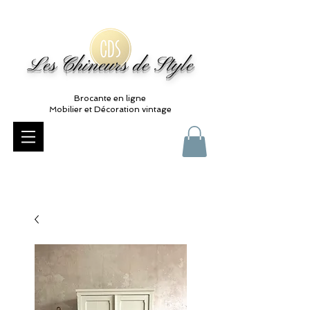
Les Chineurs de Style
Brocante en ligne
Mobilier et Décoration vintage