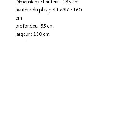
Dimensions : hauteur : 185 cm
hauteur du plus petit côté : 160
cm
profondeur 55 cm
largeur : 130 cm
Tarif livraison province : voir
panier
Tarif Spécial pour Paris, la région
parisienne 90€
le département du Nord au prix
de 60€.
Dans ces cas le paiement du
transport sera à régler le jour de
la livraison: pour cela merci de
choisir "retrait à l'atelier" au
moment du choix de livraison.
Livraison Corse, Belgique,
Luxembourg sur devis, me