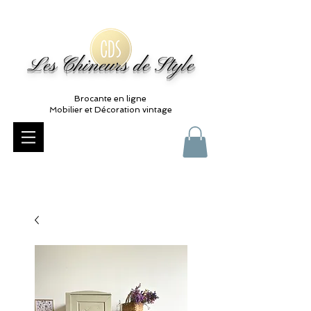
Les Chineurs de Style
Brocante en ligne
Mobilier et Décoration vintage