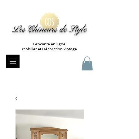
Les Chineurs de Style
Brocante en ligne
Mobilier et Décoration vintage