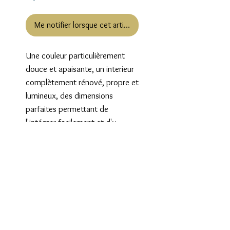
Me notifier lorsque cet article est disponible
Une couleur particulièrement
douce et apaisante, un interieur
complètement rénové, propre et
lumineux, des dimensions
parfaites permettant de
l'intégrer facilement et d'y
ranger facilement des
vêtements sur cintre (même des
vêtements d'adultes)... cette
armoire des années 40, en hêtre
massif a tout pour elle !!
Dimensions : largeur 105 cm
hauteur 200 cm
profondeur 50 cm