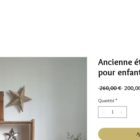
Ancienne é
pour enfan
Prix
 260,00 € 
200,0
origina
Quantité
*
A