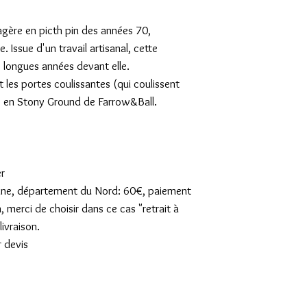
agère en picth pin des années 70,
Issue d'un travail artisanal, cette
 longues années devant elle.
 les portes coulissantes (qui coulissent
es en Stony Ground de Farrow&Ball.
er
sienne, département du Nord: 60€, paiement
n, merci de choisir dans ce cas "retrait à
ivraison.
r devis