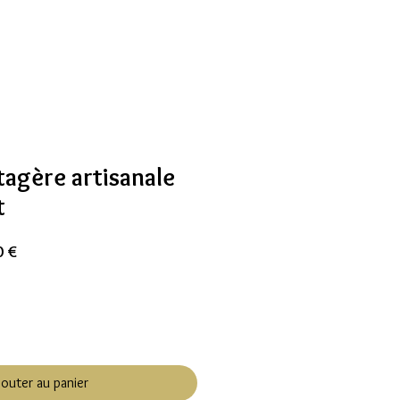
tagère artisanale
t
Prix
0 €
l
promotionnel
jouter au panier