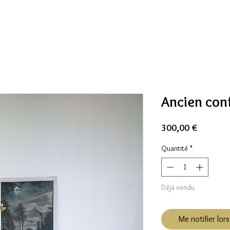
Ancien conf
Prix
300,00 €
Quantité
*
Déjà vendu
Me notifier lors