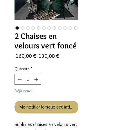
2 Chaises en
velours vert foncé
Prix
Prix
 160,00 € 
130,00 €
original
promotionnel
Quantité
*
Déjà vendu
Me notifier lorsque cet article est disponible
Sublimes chaises en velours vert