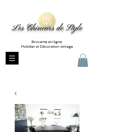
Les Chineurs de Style
Brocante en ligne
Mobilier et Décoration vintage