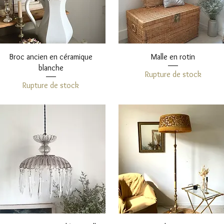
Aperçu rapide
Aperçu rapide
Broc ancien en céramique
Malle en rotin
blanche
Rupture de stock
Rupture de stock