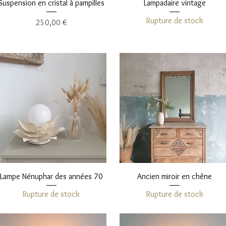
Aperçu rapide
Aperçu rapide
Suspension en cristal à pampilles
Lampadaire vintage
Rupture de stock
Prix
250,00 €
Aperçu rapide
Aperçu rapide
Lampe Nénuphar des années 70
Ancien miroir en chêne
Rupture de stock
Rupture de stock