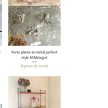
Aperçu rapide
t
Porte plante en métal perforé
style M.Mategot
Rupture de stock