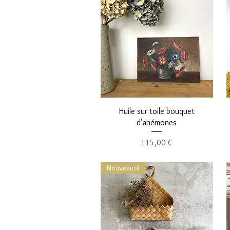
Aperçu rapide
Huile sur toile bouquet
d’anémones
Prix
115,00 €
Nouveauté