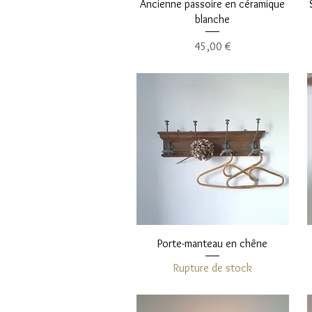
Aperçu rapide
Ancienne passoire en céramique
blanche
Prix
45,00 €
Aperçu rapide
Porte-manteau en chêne
Rupture de stock