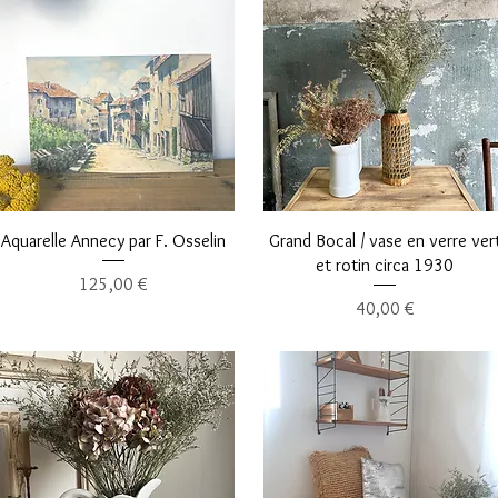
Aperçu rapide
Aperçu rapide
Aquarelle Annecy par F. Osselin
Grand Bocal / vase en verre ver
et rotin circa 1930
Prix
125,00 €
Prix
40,00 €