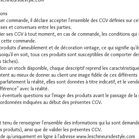
ions
sser commande, il déclare accepter l'ensemble des CGV définies sur c
sses et convenues entre les parties.
fier ses CGV à tout moment, en cas de commande, les conditions qui s
de cette commande.
roduits d'ameublement et de décoration vintage, ce qui signifie qu'i
uoiqu'il en soit, tous ces produits sont susceptibles de comporter de
s tâches).
lon un stock disponible, chaque descriptif reprend les caractéristiqu
tent au mieux de donner au client une image fidèle de ces différents o
arfaitement la réalité, elles sont données à titre indicatif, et le vend
férence" avec la réalité.
ses éventuels questions sur l'image des produits avant le passage de l
oordonnées indiquées au début des présentes CGV.
t tenu de renseigner l'ensemble des informations qui lui sont demand
es produits), ainsi que de valider les présentes CGV.
de qu'uniquement en ligne à l'adresse www.leschineursdestyle.com