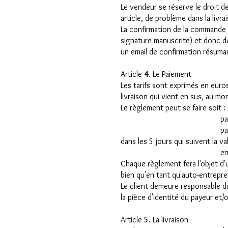
Le vendeur se réserve le droit 
article, de problème dans la li
La confirmation de la commande ti
signature manuscrite) et donc d
un email de confirmation résuman
Article
4
. Le Paiement
Les tarifs sont exprimés en euro
livraison qui vient en sus, au mo
Le règlement peut se faire soit :
par carte bancaire su
par chèque libellé à l'ord
dans les 5 jours qui suivent la v
en espèces, lors d'u
Chaque règlement fera l'objet d
bien qu'en tant qu'auto-entrepren
Le client demeure responsable d
la pièce d'identité du payeur et/
Article
5
. La livraison