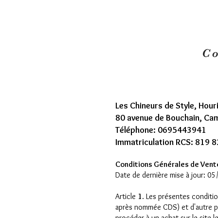
Co
Les Chineurs de Style, Hour
80 avenue de Bouchain, Cam
Téléphone: 0695443941
Immatriculation RCS: 819 
Conditions Générales de Vente
Date de dernière mise à jour: 0
Article
1
. Les présentes condition
après nommée CDS) et d'autre pa
procéder à un achat sur le site 