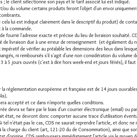
s ; le client sélectionne son pays et le tarif associé lui est indiqué.
t/ou du volume certains produits feront l'objet d'un envoi uniquemen
ncombrants.
e cela lui est indiqué clairement dans le descriptif du produit) de cont
t à la commande.
 de fournir l'adresse exacte et précise du lieu de livraison souhaité. C
ité de livraison due à une erreur de renseignement (et également du 
 impératif de vérifier au préalable les dimensions des lieux dans lesque
changés, ni remboursés s'il s'agit d'une non considération du volume de
3 à 5 jours ouvrés (c'est à dire hors week-end et jours fériés), il faut 
ar la réglementation européenne et française est de 14 jours ouvrables
lis).
sera accepté et ce dans n'importe quelles conditions.
érée devra se faire par le biais d'un courrier électronique (email) ou
fait état, ne devront donc comporter aucune trace d'utilisation éventu
tel n'était pas le cas, CDS ne saurait reprendre l'article, et donc ne 
à la charge du client (art, 121-20 du de Consommation), ainsi que son
état d'origine, CDS remboursera immédiatement l'article via le moyen d