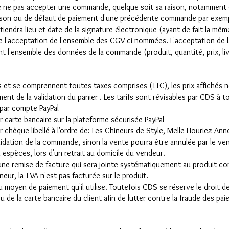
de ne pas accepter une commande, quelque soit sa raison, notamment e
vraison ou de défaut de paiement d'une précédente commande par exem
endra lieu et date de la signature électronique (ayant de fait la même
e l'acceptation de l'ensemble des CGV ci nommées. L'acceptation de 
t l'ensemble des données de la commande (produit, quantité, prix, livr
s et se comprennent toutes taxes comprises (TTC), les prix affichés 
ment de la validation du panier . Les tarifs sont révisables par CDS à
 par compte PayPal
r la plateforme sécurisée PayPal
re de: Les Chineurs de Style, Melle Houriez Anne-Laure,
alidation de la commande, sinon la vente pourra être annulée par le ve
n retrait au domicile du vendeur.
'une remise de facture qui sera jointe systématiquement au produit c
eur, la TVA n'est pas facturée sur le produit.
u moyen de paiement qu'il utilise. Toutefois CDS se réserve le droit
ou de la carte bancaire du client afin de lutter contre la fraude des pa