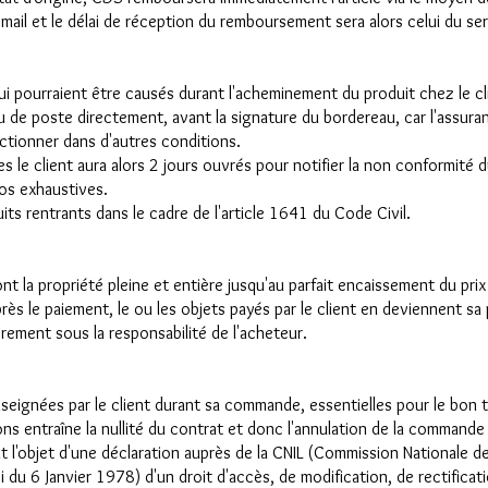
r email et le délai de réception du remboursement sera alors celui du se
qui pourraient être causés durant l'acheminement du produit chez le c
au de poste directement, avant la signature du bordereau, car l'assu
nctionner dans d'autres conditions.
 le client aura alors 2 jours ouvrés pour notifier la non conformité d
os exhaustives.
ts rentrants dans le cadre de l'article 1641 du Code Civil.
 la propriété pleine et entière jusqu'au parfait encaissement du prix 
Après le paiement, le ou les objets payés par le client en deviennent sa
èrement sous la responsabilité de l'acheteur.
nseignées par le client durant sa commande, essentielles pour le bon t
s entraîne la nullité du contrat et donc l'annulation de la commande 
 l'objet d'une déclaration auprès de la CNIL (Commission Nationale de 
loi du 6 Janvier 1978) d'un droit d'accès, de modification, de rectifica